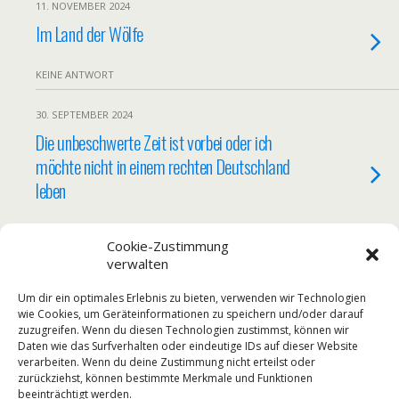
11. NOVEMBER 2024
Im Land der Wölfe
KEINE ANTWORT
30. SEPTEMBER 2024
Die unbeschwerte Zeit ist vorbei oder ich
möchte nicht in einem rechten Deutschland
leben
KEINE ANTWORT
Cookie-Zustimmung
verwalten
6. MAI 2024
Religiöses, tierisches und musikalisches
Um dir ein optimales Erlebnis zu bieten, verwenden wir Technologien
wie Cookies, um Geräteinformationen zu speichern und/oder darauf
Leipzig (Halle Nr. 5)
zuzugreifen. Wenn du diesen Technologien zustimmst, können wir
Daten wie das Surfverhalten oder eindeutige IDs auf dieser Website
verarbeiten. Wenn du deine Zustimmung nicht erteilst oder
KEINE ANTWORT
zurückziehst, können bestimmte Merkmale und Funktionen
beeinträchtigt werden.