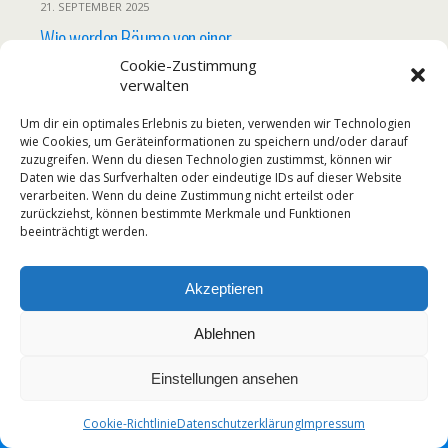
21. SEPTEMBER 2025
Wie werden Bäume von einer
Stadtverwaltung geschützt- als Beispiel in
Cookie-Zustimmung
verwalten
Duisburg
Um dir ein optimales Erlebnis zu bieten, verwenden wir Technologien
KEINE ANTWORT
wie Cookies, um Geräteinformationen zu speichern und/oder darauf
zuzugreifen. Wenn du diesen Technologien zustimmst, können wir
Daten wie das Surfverhalten oder eindeutige IDs auf dieser Website
verarbeiten. Wenn du deine Zustimmung nicht erteilst oder
zurückziehst, können bestimmte Merkmale und Funktionen
Zum Seitenanfang
beeinträchtigt werden.
Mobil
Desktop
Akzeptieren
Ablehnen
Einstellungen ansehen
Cookie-Richtlinie
Datenschutzerklärung
Impressum