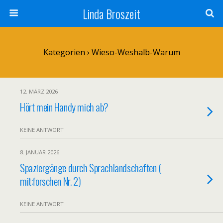
Linda Broszeit
Kategorien ›
Wieso-Weshalb-Warum
12. MÄRZ 2026
Hört mein Handy mich ab?
KEINE ANTWORT
8. JANUAR 2026
Spaziergänge durch Sprachlandschaften (
mit:forschen Nr. 2)
KEINE ANTWORT