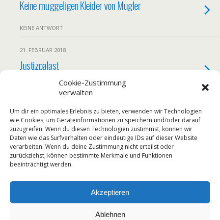
Keine muggeligen Kleider von Mugler
KEINE ANTWORT
21. FEBRUAR 2018
Justizpalast
Cookie-Zustimmung
KEINE ANTWORT
verwalten
10. MÄRZ 2017
Um dir ein optimales Erlebnis zu bieten, verwenden wir Technologien
wie Cookies, um Geräteinformationen zu speichern und/oder darauf
Ein gutes Krimihörbuch
zuzugreifen. Wenn du diesen Technologien zustimmst, können wir
Daten wie das Surfverhalten oder eindeutige IDs auf dieser Website
verarbeiten. Wenn du deine Zustimmung nicht erteilst oder
KEINE ANTWORT
zurückziehst, können bestimmte Merkmale und Funktionen
beeinträchtigt werden.
Weitere Mit Diesem Tag Laden…
Akzeptieren
Ablehnen
Zum Seitenanfang