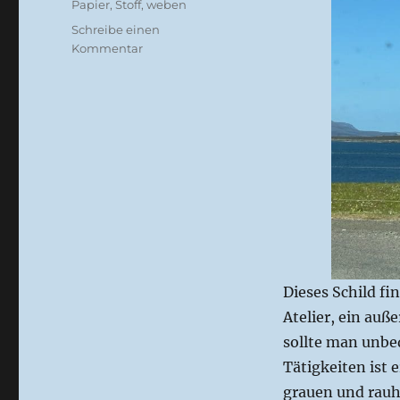
Papier
,
Stoff
,
weben
Schreibe einen
zu
Kommentar
Urlaubsziele
für
Kreative
(GB3)
Dieses Schild fi
Atelier, ein auß
sollte man unbed
Tätigkeiten ist 
grauen und rauh