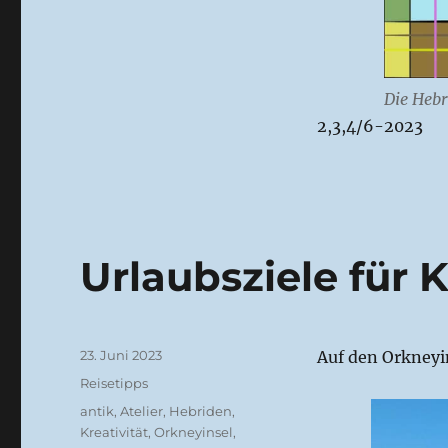
Die Hebr
2,3,4/6-2023
Urlaubsziele für 
Veröffentlicht
23. Juni 2023
Auf den Orkneyin
am
Kategorien
Reisetipps
Schlagwörter
antik
,
Atelier
,
Hebriden
,
Kreativität
,
Orkneyinsel
,