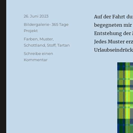
Veröffentlicht
26. Juni 2023
Auf der Fahrt d
am
Kategorien
Bildergalerie- 365 Tage
begegneten mir v
Projekt
Entstehung der 
Schlagwörter
Farben
,
Muster
,
Jedes Muster erz
Schottland
,
Stoff
,
Tartan
Urlaubseindrück
Schreibe einen
zu
Kommentar
Meine
Tartanstunden
(GB
4)