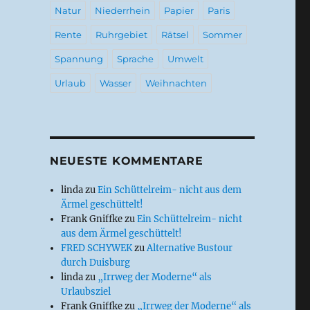
Natur
Niederrhein
Papier
Paris
Rente
Ruhrgebiet
Rätsel
Sommer
Spannung
Sprache
Umwelt
Urlaub
Wasser
Weihnachten
NEUESTE KOMMENTARE
linda
zu
Ein Schüttelreim- nicht aus dem
Ärmel geschüttelt!
Frank Gniffke
zu
Ein Schüttelreim- nicht
aus dem Ärmel geschüttelt!
FRED SCHYWEK
zu
Alternative Bustour
durch Duisburg
linda
zu
„Irrweg der Moderne“ als
Urlaubsziel
Frank Gniffke
zu
„Irrweg der Moderne“ als