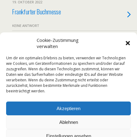
19. OKTOBER 2022
Frankfurter Buchmesse
KEINE ANTWORT
22. OKTOBER 2021
Cookie-Zustimmung
verwalten
Stürmischer Buchtag
Um dir ein optimales Erlebnis zu bieten, verwenden wir Technologien
KEINE ANTWORT
wie Cookies, um Geräteinformationen zu speichern und/oder darauf
zuzugreifen. Wenn du diesen Technologien zustimmst, können wir
Daten wie das Surfverhalten oder eindeutige IDs auf dieser Website
19. SEPTEMBER 2016
verarbeiten. Wenn du deine Zustimmung nicht erteilst oder
Vorfreude auf die Frankfurter Buchmesse
zurückziehst, können bestimmte Merkmale und Funktionen
beeinträchtigt werden.
KEINE ANTWORT
Akzeptieren
Ablehnen
Zum Seitenanfang
Einstellungen ansehen