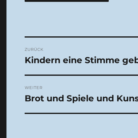
Beitragsnavigation
ZURÜCK
Kindern eine Stimme ge
Vorheriger
Beitrag:
WEITER
Brot und Spiele und Kun
Nächster
Beitrag: