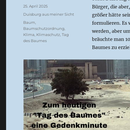
Veröffentlicht
25. April 2025
Bürger, die aber
am
Kategorien
Duisburg aus meiner Sicht
größer hätte se
Schlagwörter
Baum
,
formulieren. Es 
Baumschutzordnung
,
werden, aber um
Klima
,
Klimaschutz
,
Tag
bräuchte man 10
des Baumes
Baumes zu erzie