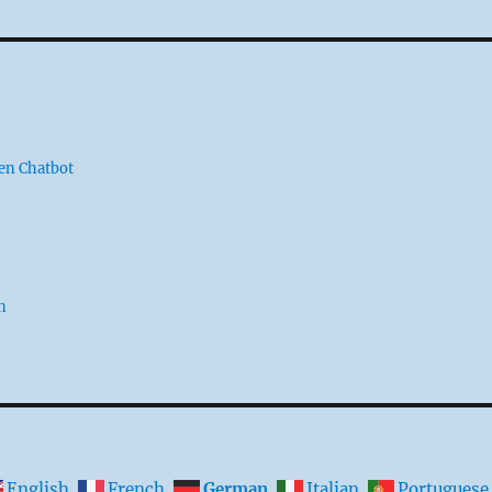
nen Chatbot
n
English
French
German
Italian
Portuguese