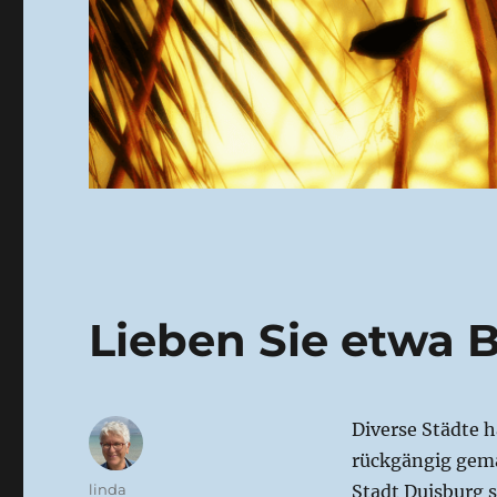
Lieben Sie etwa
Diverse Städte 
rückgängig gema
Autor
linda
Stadt Duisburg s