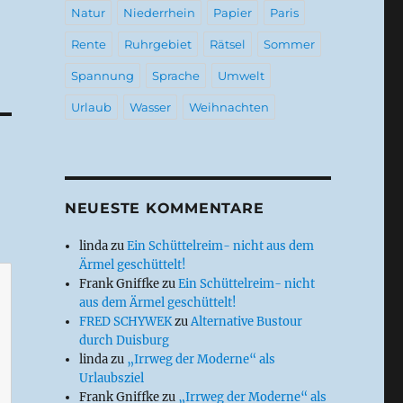
Natur
Niederrhein
Papier
Paris
Rente
Ruhrgebiet
Rätsel
Sommer
Spannung
Sprache
Umwelt
Urlaub
Wasser
Weihnachten
NEUESTE KOMMENTARE
linda
zu
Ein Schüttelreim- nicht aus dem
Ärmel geschüttelt!
Frank Gniffke
zu
Ein Schüttelreim- nicht
aus dem Ärmel geschüttelt!
FRED SCHYWEK
zu
Alternative Bustour
durch Duisburg
linda
zu
„Irrweg der Moderne“ als
Urlaubsziel
Frank Gniffke
zu
„Irrweg der Moderne“ als