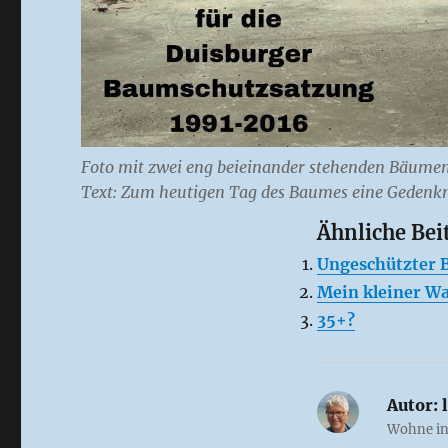
Foto mit zwei eng beieinander stehenden Bäumen 
Text: Zum heutigen Tag des Baumes eine Gedenk
Ähnliche Bei
Ungeschützter
Mein kleiner W
35+?
Autor:
l
Wohne in